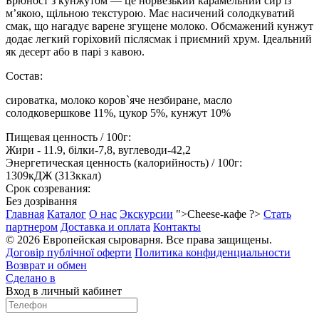
Брюност з кунжутом — це норвезький карамельний сир із
м’якою, щільною текстурою. Має насичений солодкуватий
смак, що нагадує варене згущене молоко. Обсмажений кунжут
додає легкий горіховий післясмак і приємний хрум. Ідеальний
як десерт або в парі з кавою.
Состав:
сироватка, молоко коров`яче незбиране, масло
солодковершкове 11%, цукор 5%, кунжут 10%
Пищевая ценность / 100г:
Жири - 11.9, білки-7,8, вуглеводи-42,2
Энергетическая ценность (калорийность) / 100г:
1309кДЖ (313ккал)
Срок созревания:
Без дозрівання
Главная
Каталог
О нас
Экскурсии
">Cheese-кафе ?>
Стать
партнером
Доставка и оплата
Контакты
© 2026 Европейская сыроварня. Все права защищены.
Договір публічної оферти
Политика конфиденциальности
Возврат и обмен
Сделано в
Вход в личный кабинет