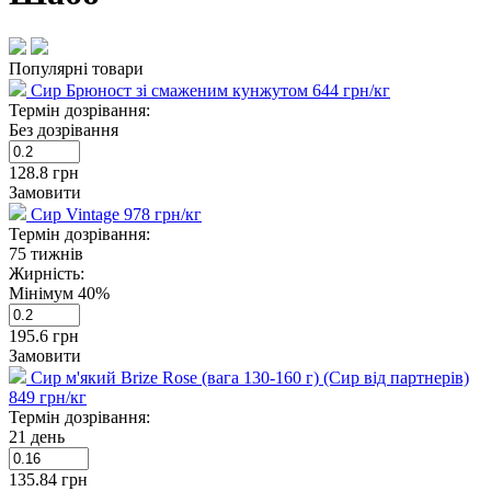
Популярні товари
Сир Брюност зі смаженим кунжутом
644
грн/кг
Термін дозрівання:
Без дозрівання
128.8
грн
Замовити
Сир Vintage
978
грн/кг
Термін дозрівання:
75 тижнів
Жирність:
Мінімум 40%
195.6
грн
Замовити
Сир м'який Brize Rose (вага 130-160 г) (Сир від партнерів)
849
грн/кг
Термін дозрівання:
21 день
135.84
грн