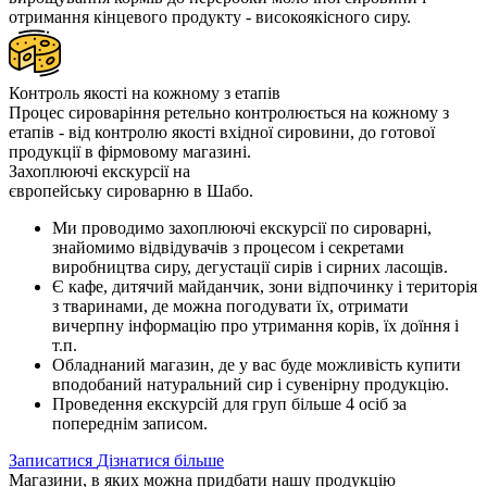
отримання кінцевого продукту - високоякісного сиру.
Контроль якості на кожному з етапів
Процес сироваріння ретельно контролюється на кожному з
етапів - від контролю якості вхідної сировини, до готової
продукції в фірмовому магазині.
Захоплюючі екскурсії на
європейську сироварню в Шабо.
Ми проводимо захоплюючі екскурсії по сироварні,
знайомимо відвідувачів з процесом і секретами
виробництва сиру, дегустації сирів і сирних ласощів.
Є кафе, дитячий майданчик, зони відпочинку і територія
з тваринами, де можна погодувати їх, отримати
вичерпну інформацію про утримання корів, їх доїння і
т.п.
Обладнаний магазин, де у вас буде можливість купити
вподобаний натуральний сир і сувенірну продукцію.
Проведення екскурсій для груп більше 4 осіб за
попереднім записом.
Записатися
Дізнатися більше
Магазини, в яких можна придбати нашу продукцію