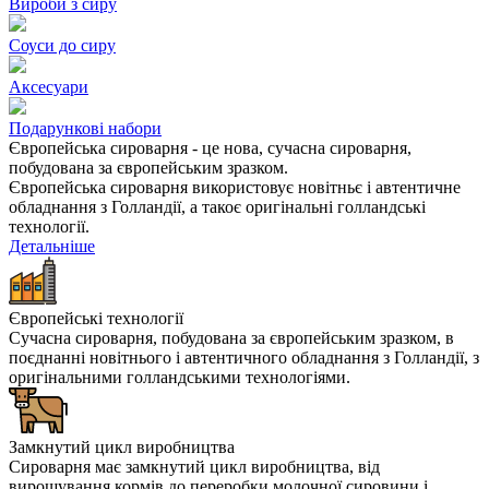
Вироби з сиру
Соуси до сиру
Аксесуари
Подарункові набори
Європейська сироварня - це нова, сучасна сироварня,
побудована за європейським зразком.
Європейська сироварня використовує новітньє і автентичне
обладнання з Голландії, а такоє оригінальні голландські
технології.
Детальніше
Європейські технології
Сучасна сироварня, побудована за європейським зразком, в
поєднанні новітнього і автентичного обладнання з Голландії, з
оригінальними голландськими технологіями.
Замкнутий цикл виробництва
Сироварня має
замкнутий цикл виробництва
, від
вирощування кормів до переробки молочної сировини і