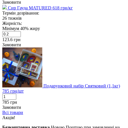
Замовити
Сир Гауда MATURED
618
грн/кг
Термін дозрівання:
26 тижнів
Жирність:
Мінімум 40% жиру
123.6
грн
Замовити
Подарунковий набір Святковий (1,1кг)
785
грн/шт
785
грн
Замовити
Всі товари
Акція!
Безкоштовна доставка
Новою Поштою при замовленні на