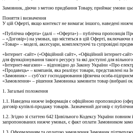
Замовник, діючи з метою придбання Товару, приймає умови цьог
Поняття і визначення
У цій Оферті, якщо контекст не вимагає іншого, наведені нижче
«Публічна оферта» (далі – «Оферта»)
– публічна пропозиція Про
– «Договір») на умовах, що містяться в цій Оферті, включаючи 
«Товар»
– моделі, аксесуари, комплектуючі та супровідні предм
«Інтернет -сайт»
(«Офіційний сайт», «Офіційний інтернет-сайт»)
для функціонування такого ресурсу та які доступні для вільног
«Інтернет-магазин»
– відповідно до Закону України «Про електр
«Продавець»
– компанія, яка реалізує товари, представлені на І
«Замовник»
– суб’єкт господарювання (фізична особа-підприєм
«Замовлення»
– рішення Замовника замовити товар (вибрані окре
1. Загальні положення
1.1.
Наведена нижче інформація є офіційною пропозицією (офе
договір купівлі-продажу товарів. Зазначений договір є публічн
1.2.
Згідно зі статтею 642 Цивільного Кодексу України повним 
запропонованих нижче умовах, є факт оплати Замовником замовл
1.3.
Оформленням та оплатою замовлення Замовник підтверджує 