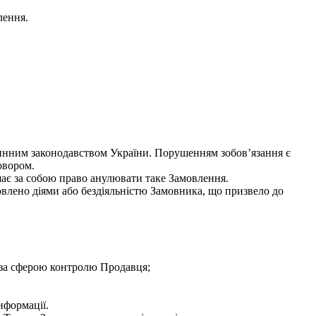
лення.
чинним законодавством України. Порушенням зобов’язання є
овором.
ає за собою право анулювати таке Замовлення.
овлено діями або бездіяльністю Замовника, що призвело до
поза сферою контролю Продавця;
нформації.