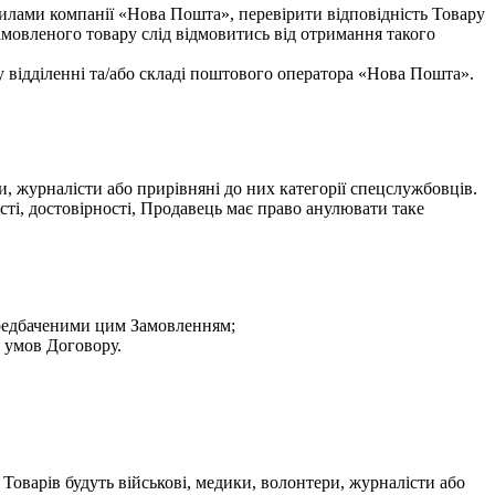
илами компанії «Нова Пошта», перевірити відповідність Товару
замовленого товару слід відмовитись від отримання такого
у відділенні та/або складі поштового оператора «Нова Пошта».
, журналісти або прирівняні до них категорії спецслужбовців.
ті, достовірності, Продавець має право анулювати таке
передбаченими цим Замовленням;
 умов Договору.
оварів будуть військові, медики, волонтери, журналісти або