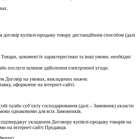
вах.
м договір купівлі-продажу товару дистанційним способом (далі
овари, зазначені їх характеристики та інші умови, необхідні
 або послуги шляхом здійснення електронної угоди.
цем Договір на умовах, викладених нижче.
тавку, оформлене на інтернет-сайті.
собі та/або суб’єкту господарювання (далі – Замовник) укласти
умови однаковими для всіх Замовників.
 підтверджує укладення Договору купівлі-продажу товарів на
ми на інтернет-сайті Продавця.
ферти).