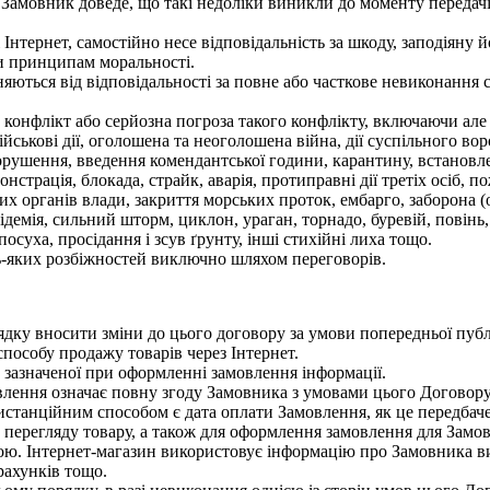
 Замовник доведе, що такі недоліки виникли до моменту передач
тернет, самостійно несе відповідальність за шкоду, заподіяну йо
чи принципам моральності.
яються від відповідальності за повне або часткове невиконання 
 конфлікт або серйозна погроза такого конфлікту, включаючи а
військові дії, оголошена та неоголошена війна, дії суспільного вор
ворушення, введення комендантської години, карантину, встановл
страція, блокада, страйк, аварія, протиправні дії третіх осіб, п
х органів влади, закриття морських проток, ембарго, заборона 
емія, сильний шторм, циклон, ураган, торнадо, буревій, повінь,
посуха, просідання і зсув ґрунту, інші стихійні лиха тощо.
-яких розбіжностей виключно шляхом переговорів.
у вносити зміни до цього договору за умови попередньої публік
способу продажу товарів через Інтернет.
, зазначеної при оформленні замовлення інформації.
лення означає повну згоду Замовника з умовами цього Договору
танційним способом є дата оплати Замовлення, як це передбач
перегляду товару, а також для оформлення замовлення для Замо
ою. Інтернет-магазин використовує інформацію про Замовника в
рахунків тощо.