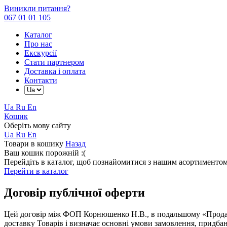
Виникли питання?
067 01 01 105
Каталог
Про нас
Екскурсії
Стати партнером
Доставка і оплата
Контакти
Ua
Ru
En
Кошик
Оберіть мову сайту
Ua
Ru
En
Товари в кошику
Назад
Ваш кошик порожній :(
Перейдіть в каталог, щоб познайомитися з нашим асортиментом
Перейти в каталог
Договір публічної оферти
Цей договір між
ФОП Корнюшенко Н.В.
, в подальшому «Прод
доставку Товарів і визначає основні умови замовлення, придба