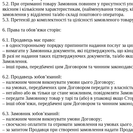
5.2.
При отриманні товару Замовник повинен у присутності упов
якісним і кількісним характеристикам, (найменування товару, к
замовлення у відділенні та/або складі поштового оператора.
5.3.
Претензії до комплектності та цілісності замовленого това
6. Права та обов’язки сторін:
6.1. Продавець має право:
– в односторонньому порядку припинити надання послуг за ци
– вимагати у Замовника документи, які підтверджують, що кінц
В разі не надання таких підтверджуючих документів, та/або як
Замовлення.
– інші права, передбачені цим Договором та чинним законодав
6.2. Продавець зобов’язаний:
– належним чином виконувати умови цього Договору;
– на умовах, передбачених цим Договором передати у власність
– негайно або як тільки це стане можливим, повідомляти Замо
– передати Замовнику товар у тарі та (або) в упаковці якщо Ст
– інші обов’язки, передбачені цим Договором та чинним законо
6.3. Замовник зобов’язаний:
– належним чином виконувати умови Договору;
– своєчасно оплатити та отримати замовлення на умовах цього 
– за запитом Продавця при створенні замовлення надати Прода