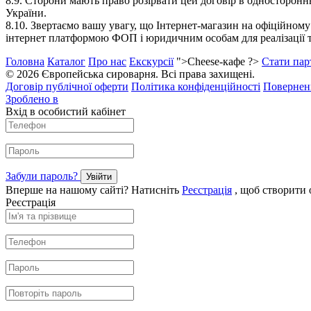
8.9.
Сторони мають право розірвати цей договір в одностороннь
України.
8.10.
Звертаємо вашу увагу, що Інтернет-магазин на офіційному
інтернет платформою ФОП і юридичним особам для реалізації т
Головна
Каталог
Про нас
Екскурсії
">Cheese-кафе ?>
Стати пар
© 2026 Європейська сироварня. Всі права захищені.
Договір публічної оферти
Політика конфіденційності
Поверненн
Зроблено в
Вхід в особистий кабінет
Забули пароль?
Увійти
Вперше на нашому сайті? Натисніть
Реєстрація
, щоб створити 
Реєстрація