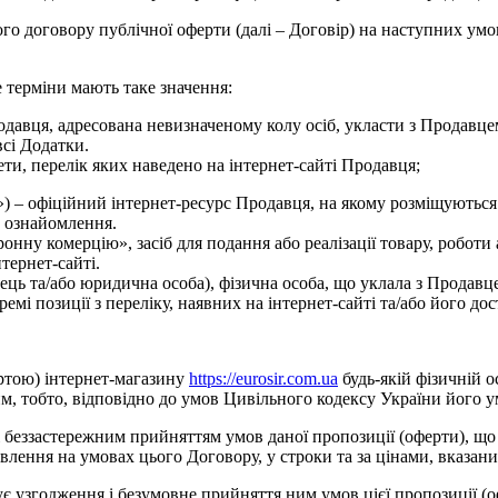
о договору публічної оферти (далі – Договір) на наступних умо
 терміни мають таке значення:
давця, адресована невизначеному колу осіб, укласти з Продавце
всі Додатки.
ети, перелік яких наведено на інтернет-сайті Продавця;
 – офіційний інтернет-ресурс Продавця, на якому розміщуються Т
о ознайомлення.
онну комерцію», засіб для подання або реалізації товару, роботи
нтернет-сайті.
ець та/або юридична особа), фізична особа, що уклала з Продав
мі позиції з переліку, наявних на інтернет-сайті та/або його дос
ртою) інтернет-магазину
https://eurosir.com.ua
будь-якій фізичній о
им, тобто, відповідно до умов Цивільного кодексу України його 
і беззастережним прийняттям умов даної пропозиції (оферти), що
ення на умовах цього Договору, у строки та за цінами, вказани
узгодження і безумовне прийняття ним умов цієї пропозиції (о