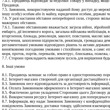
7.4.1.
Продавець відповідає за недоліки Товару у випадку, якщо
Продавця.
7.5.
Замовник, використовуючи наданий йому доступ до мережі Ін
іншу особу) особам або їх майну, юридичним особам, державі 
7.6.
У разі настання обставин непереборної сили, сторони звільн
мажорних обставин.
7.6.1.
Такими обставинами вважається: загроза війни, збройний
ембарго, дії іноземного ворога, загальна військова мобілізація, 
вторгнення, блокада, революція, заколот, повстання, масові за
вилучення, захоплення підприємств, реквізиція, громадська демон
регламентовані умовами відповідних рішень та актами державни
винятковими погодними умовами і стихійним лихом, а саме: епід
моря, проток, портів, перевалів, землетрус, блискавка, пожежа, 
7.7.
Сторони прикладають максимум зусиль для вирішення будь
8. Інші умови
8.1.
Продавець залишає за собою право в односторонньому порядк
8.2.
Інтернет-магазин створений для організації дистанційного 
8.3.
Замовник несе відповідальність за достовірність інформації
8.4.
Оплата Замовником оформленого в Інтернет-магазині замов
8.5.
Фактичною датою укладення Сторонами цього Договору дис
8.6.
Використання ресурсу Інтернет-магазину для попереднього 
8.7.
Інформація, яку надає Замовник Замовнику є конфіденційн
повідомлень Замовнику, доставки товару, здійснення взаємороз