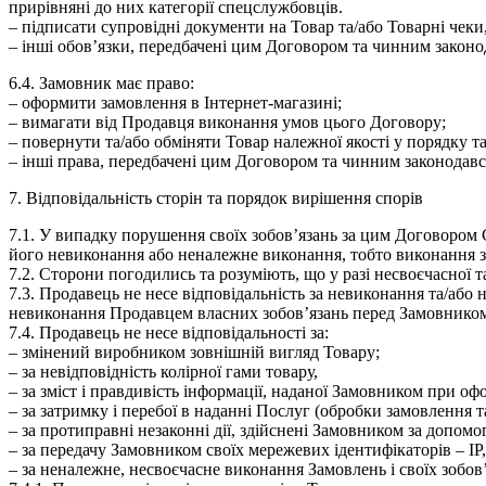
прирівняні до них категорії спецслужбовців.
– підписати супровідні документи на Товар та/або Товарні че
– інші обов’язки, передбачені цим Договором та чинним закон
6.4. Замовник має право:
– оформити замовлення в Інтернет-магазині;
– вимагати від Продавця виконання умов цього Договору;
– повернути та/або обміняти Товар належної якості у порядку т
– інші права, передбачені цим Договором та чинним законодав
7. Відповідальність сторін та порядок вирішення спорів
7.1.
У випадку порушення своїх зобов’язань за цим Договором 
його невиконання або неналежне виконання, тобто виконання з
7.2.
Сторони погодились та розуміють, що у разі несвоєчасної 
7.3.
Продавець не несе відповідальність за невиконання та/або 
невиконання Продавцем власних зобов’язань перед Замовнико
7.4.
Продавець не несе відповідальності за:
– змінений виробником зовнішній вигляд Товару;
– за невідповідність колірної гами товару,
– за зміст і правдивість інформації, наданої Замовником при о
– за затримку і перебої в наданні Послуг (обробки замовлення 
– за протиправні незаконні дії, здійснені Замовником за допом
– за передачу Замовником своїх мережевих ідентифікаторів – IP,
– за неналежне, несвоєчасне виконання Замовлень і своїх зобов