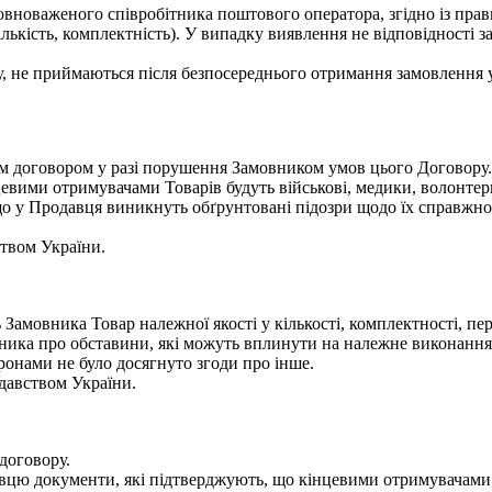
новаженого співробітника поштового оператора, згідно із прав
ількість, комплектність). У випадку виявлення не відповідності 
ру, не приймаються після безпосереднього отримання замовлення 
м договором у разі порушення Замовником умов цього Договору.
евими отримувачами Товарів будуть військові, медики, волонтери
що у Продавця виникнуть обґрунтовані підозри щодо їх справжнос
ством України.
 Замовника Товар належної якості у кількості, комплектності, 
вника про обставини, які можуть вплинути на належне виконання
оронами не було досягнуто згоди про інше.
давством України.
договору.
вцю документи, які підтверджують, що кінцевими отримувачами Т