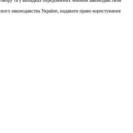
оговору та у випадках передбачених чинним законодавством
инного законодавства України, надавати право користування