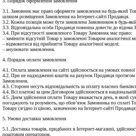
3. Порядок оформлення замовлення
3.1.
Замовник має право оформити замовлення на будь-який Това
шляхом розміщення Замовлення на Інтернет-сайті Продавця.
3.2.
Кожна позиція може бути замовлена Замовником в будь-якій
3.3.
Відповідальна особа Продавця повинна довести до відома З
3.4.
При відсутності замовленого Товару Замовник має право:
– замінити відсутній Товар у замовленні Товаром аналогічної м
– відмовитися від прийняття Товару аналогічної моделі;
– анулювати замовлення.
4. Порядок оплати замовлення
4.1.
Оплата замовлення на сайті здійснюється на умовах повної 
4.2.
При не надходженні коштів на рахунок Продавця протягом 2
Замовлення.
4.3.
Сторони несуть відповідальність за оплату власних банківсь
4.4.
Всі платежі за цим Договором здійснюються в національній 
4.5.
Днем здійснення оплати Товару вважається день, в який су
погоджують та розуміють, що обов’язок Замовника по сплаті 
Товару (згідно із ціною, зазначеною на Інтернет-сайті Продавц
5. Умови доставки замовлення
5.1.
Доставка товарів, придбаних в Інтернет-магазині, здійсню
поштовим оператором.