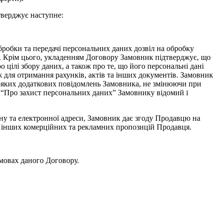
верджує наступне:
бробки та передачі персональних даних дозвіл на обробку
ії. Крім цього, укладенням Договору Замовник підтверджує, що
цілі збору даних, а також про те, що його персональні дані
для отримання рахунків, актів та інших документів. Замовник
дь-яких додаткових повідомлень Замовника, не змінюючи при
 “Про захист персональних даних” Замовнику відомий і
ону та електронної адреси, Замовник дає згоду Продавцю на
і, інших комерційних та рекламних пропозицій Продавця.
умовах даного Договору.