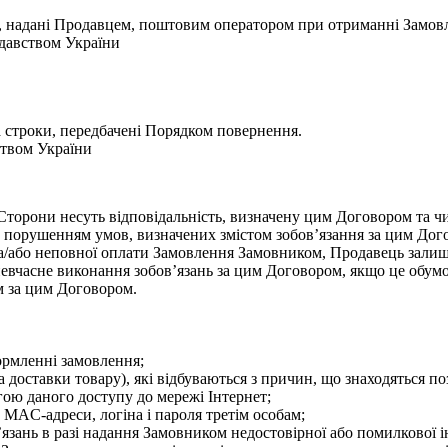
ки, надані Продавцем, поштовим оператором при отриманні Замов
одавством України
а строки, передбачені Порядком повернення.
ством України
Сторони несуть відповідальність, визначену цим Договором та 
 порушенням умов, визначених змістом зобов’язання за цим Дог
та/або неповної оплати Замовлення Замовником, Продавець залиш
невчасне виконання зобов’язань за цим Договором, якщо це обум
м за цим Договором.
формленні замовлення;
та доставки товару), які відбуваються з причин, що знаходяться 
огою даного доступу до мережі Інтернет;
 MAC-адреси, логіна і пароля третім особам;
’язань в разі надання Замовником недостовірної або помилкової і