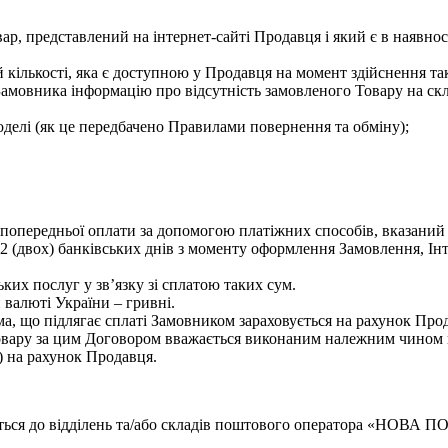
р, представлений на інтернет-сайті Продавця і який є в наявн
 кількості, яка є доступною у Продавця на момент здійснення та
амовника інформацію про відсутність замовленого Товару на скл
оделі (як це передбачено Правилами повернення та обміну);
попередньої оплати за допомогою платіжних способів, вказаний н
 (двох) банківських днів з моменту оформлення Замовлення, Ін
ких послуг у зв’язку зі сплатою таких сум.
валюті України – гривні.
ма, що підлягає сплаті Замовником зараховується на рахунок Пр
Товару за цим Договором вважається виконаним належним чином 
я) на рахунок Продавця.
ється до відділень та/або складів поштового оператора «НОВА П