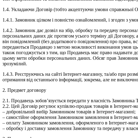
1.4.
Укладаючи Договір (тобто акцептуючи умови справжньої О
1.4.1.
Замовник цілком і повністю ознайомлений, і згоден з умов
1.4.2.
Замовник дає дозвіл на збір, обробку та передачу персона
персональних даних діє протягом усього терміну дії Договору,
він повідомлений (без додаткового повідомлення) про права, вс
передаються Продавцю з метою можливості виконання умов цьог
також погоджується з тим, що Продавець має право надавати до
цьому мети обробки персональних даних. Обсяг прав Замовника
зрозумілий.
1.4.3.
Реєструючись на сайті Інтернет-магазину, та/або при роз
отримання від останнього інформації, зокрема, але не виключн
2. Предмет договору
2.1.
Продавець зобов’язується передати у власність Замовника Т
2.2.
Цей Договір регулює купівлю-продаж товарів в Інтернет-маг
– добровільний вибір Замовником товарів в Інтернет-магазині;
– самостійне оформлення Замовником замовлення в Інтернет-ма
– оплату Замовником замовлення, оформленого в Інтернет-мага
– обробку і доставку замовлення Замовнику та передачу у власн