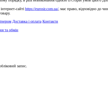
ому порядку, в разі невиконання однією із сторін умов цього Д
 інтернет-сайті
https://eurosir.com.ua/
, має право, відповідно до ч
овару.
тнером
Доставка і оплата
Контакти
я та обмін
обліковий запис.