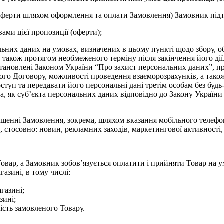
ферти шляхом оформлення та оплати Замовлення) Замовник підт
ами цієї пропозиції (оферти);
льних даних на умовах, визначених в цьому пункті щодо збору, о
 а також протягом необмеженого терміну після закінчення його д
тановлені Законом України “Про захист персональних даних”, про 
о Договору, можливості проведення взаєморозрахунків, а також 
ступ та передавати його персональні дані третім особам без бу
, як суб’єкта персональних даних відповідно до Закону України
міщенні Замовлення, зокрема, шляхом вказання мобільного телеф
о, стосовно: новин, рекламних заходів, маркетингової активност
овар, а Замовник зобов’язується оплатити і прийняти Товар на 
азині, в тому числі:
газині;
зині;
ість замовленого Товару.