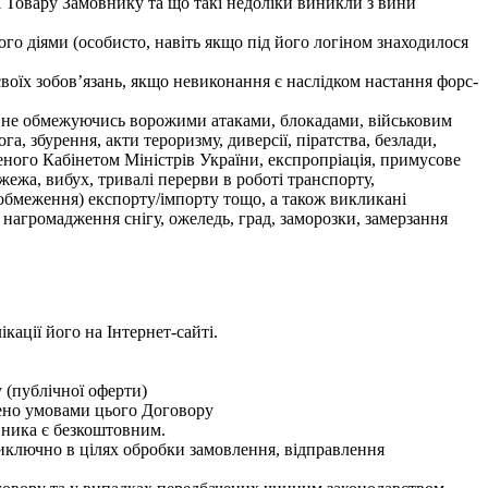
і Товару Замовнику та що такі недоліки виникли з вини
го діями (особисто, навіть якщо під його логіном знаходилося
своїх зобов’язань, якщо невиконання є наслідком настання форс-
ле не обмежуючись ворожими атаками, блокадами, військовим
ога, збурення, акти тероризму, диверсії, піратства, безлади,
еного Кабінетом Міністрів України, експропріація, примусове
ожежа, вибух, тривалі перерви в роботі транспорту,
(обмеження) експорту/імпорту тощо, а також викликані
 нагромадження снігу, ожеледь, град, заморозки, замерзання
ації його на Інтернет-сайті.
 (публічної оферти)
ено умовами цього Договору
вника є безкоштовним.
иключно в цілях обробки замовлення, відправлення