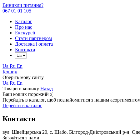
Виникли питання?
067 01 01 105
Каталог
Про нас
Екскурсії
Стати партнером
Доставка і оплата
Контакти
Ua
Ru
En
Кошик
Оберіть мову сайту
Ua
Ru
En
Товари в кошику
Назад
Ваш кошик порожній :(
Перейдіть в каталог, щоб познайомитися з нашим асортиментом
Перейти в каталог
Контакти
вул. Швейцарська 20, с. Шабо, Білгород-Дністровський р-н, Од
Зв'яжіться з нами