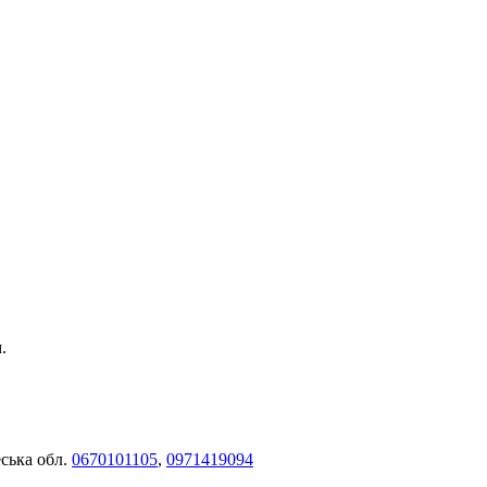
.
еська обл.
0670101105
,
0971419094