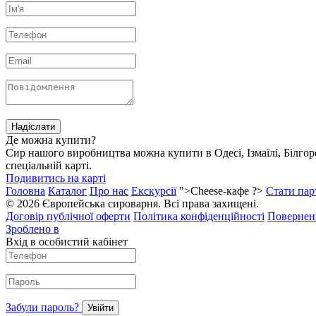
Надіслати
Де можна купити?
Сир нашого виробництва можна купити в
Одесі, Ізмаїлі, Білг
спеціальній карті.
Подивитись на карті
Головна
Каталог
Про нас
Екскурсії
">Cheese-кафе ?>
Стати пар
© 2026 Європейська сироварня. Всі права захищені.
Договір публічної оферти
Політика конфіденційності
Поверненн
Зроблено в
Вхід в особистий кабінет
Забули пароль?
Увійти