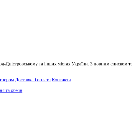
ород-Дністровському
та
інших містах України
. З повним списком т
тнером
Доставка і оплата
Контакти
я та обмін