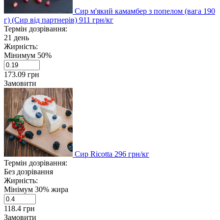
Сир м'який камамбер з попелом (вага 190
г) (Сир від партнерів)
911
грн/кг
Термін дозрівання:
21 день
Жирність:
Мінимум 50%
173.09
грн
Замовити
Сир Ricotta
296
грн/кг
Термін дозрівання:
Без дозрівання
Жирність:
Мінімум 30% жира
118.4
грн
Замовити