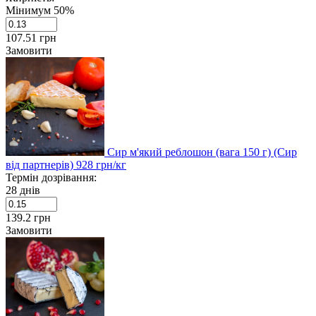
Мінимум 50%
107.51
грн
Замовити
Сир м'який реблошон (вага 150 г) (Сир
від партнерів)
928
грн/кг
Термін дозрівання:
28 днів
139.2
грн
Замовити