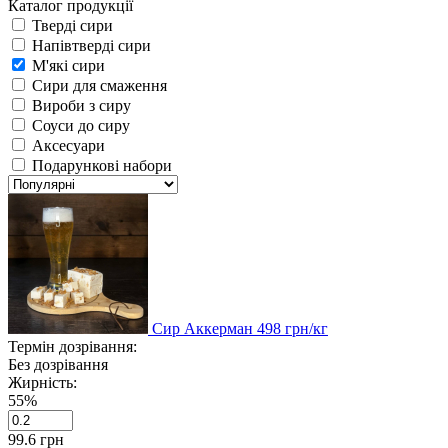
Каталог продукції
Тверді сири
Напівтверді сири
М'які сири
Сири для смаження
Вироби з сиру
Соуси до сиру
Аксесуари
Подарункові набори
Сир Аккерман
498
грн/кг
Термін дозрівання:
Без дозрівання
Жирність:
55%
99.6
грн