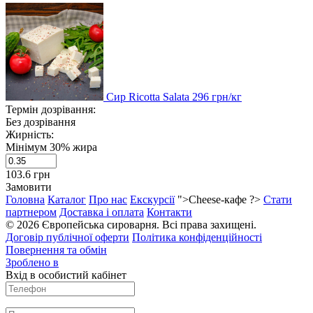
Сир Ricotta Salata
296
грн/кг
Термін дозрівання:
Без дозрівання
Жирність:
Мінімум 30% жира
103.6
грн
Замовити
Головна
Каталог
Про нас
Екскурсії
">Cheese-кафе ?>
Стати
партнером
Доставка і оплата
Контакти
© 2026 Європейська сироварня. Всі права захищені.
Договір публічної оферти
Політика конфіденційності
Повернення та обмін
Зроблено в
Вхід в особистий кабінет