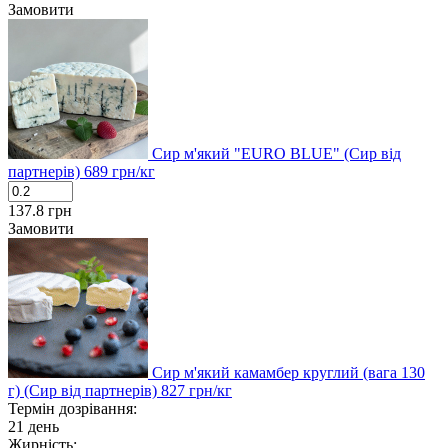
Замовити
Сир м'який "EURO BLUE" (Сир від
партнерів)
689
грн/кг
137.8
грн
Замовити
Сир м'який камамбер круглий (вага 130
г) (Сир від партнерів)
827
грн/кг
Термін дозрівання:
21 день
Жирність: