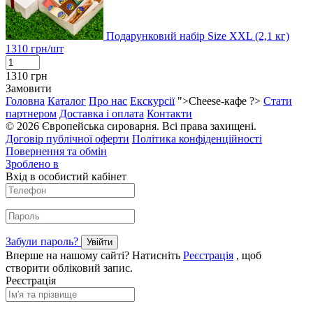
Подарунковий набір Size XXL (2,1 кг)
1310
грн/шт
1310
грн
Замовити
Головна
Каталог
Про нас
Екскурсії
">Cheese-кафе ?>
Стати
партнером
Доставка і оплата
Контакти
© 2026 Європейська сироварня. Всі права захищені.
Договір публічної оферти
Політика конфіденційності
Повернення та обмін
Зроблено в
Вхід в особистий кабінет
Забули пароль?
Увійти
Вперше на нашому сайті? Натисніть
Реєстрація
, щоб
створити обліковий запис.
Реєстрація