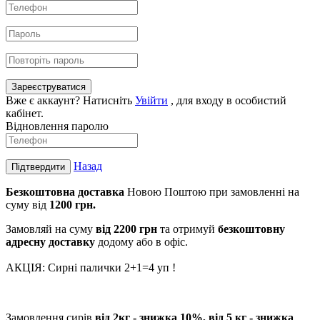
Зареєструватися
Вже є аккаунт? Натисніть
Увійти
, для входу в особистий
кабінет.
Відновлення паролю
Назад
Підтвердити
Безкоштовна доставка
Новою Поштою при замовленні на
суму від
1200 грн.
Замовляй на суму
від 2200 г
рн
та отримуй
безкоштовну
адресну доставку
додому або в офіс.
АКЦІЯ: Сирні палички 2+1=4 уп !
Замовлення сирів
від 2кг - знижка 10%, від 5 кг - знижка