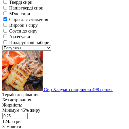
Тверді сири
Напівтверді сири
М'які сири
Сири для смаження
Вироби з сиру
Соуси до сиру
Аксесуари
Подарункові набори
Сир Халумі з паприкою
498
грн/кг
Термін дозрівання:
Без дозрівання
Жирність:
Мінімум 45% жиру
124.5
грн
Замовити