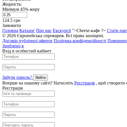
Жирність:
Мінімум 45% жиру
124.5
грн
Замовити
Головна
Каталог
Про нас
Екскурсії
">Cheese-кафе ?>
Стати пар
© 2026 Європейська сироварня. Всі права захищені.
Договір публічної оферти
Політика конфіденційності
Поверненн
Зроблено в
Вхід в особистий кабінет
Забули пароль?
Увійти
Вперше на нашому сайті? Натисніть
Реєстрація
, щоб створити 
Реєстрація