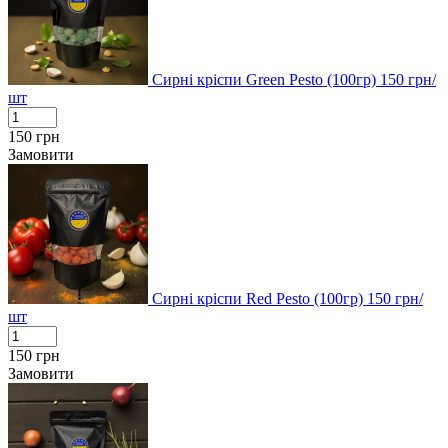
Сирні кріспи Green Pesto (100гр)
150
грн/
шт
150
грн
Замовити
Сирні кріспи Red Pesto (100гр)
150
грн/
шт
150
грн
Замовити