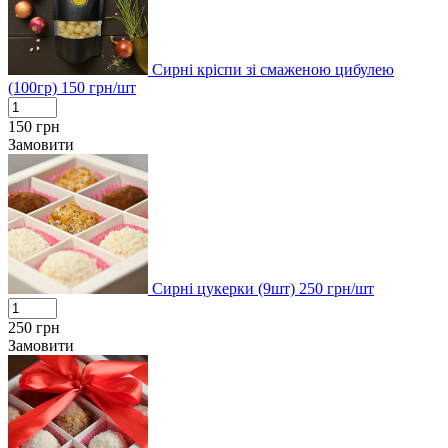
Сирні кріспи зі смаженою цибулею
(100гр)
150
грн/шт
150
грн
Замовити
Сирні цукерки (9шт)
250
грн/шт
250
грн
Замовити