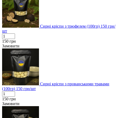
Сирні кріспи з трюфелем (100гр)
150
грн/
шт
150
грн
Замовити
Сирні кріспи з прованськими травами
(100гр)
150
грн/шт
150
грн
Замовити