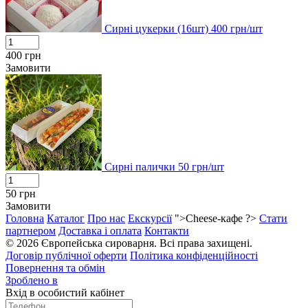
Сирні цукерки (16шт)
400
грн/шт
400
грн
Замовити
Сирні палички
50
грн/шт
50
грн
Замовити
Головна
Каталог
Про нас
Екскурсії
">Cheese-кафе ?>
Стати
партнером
Доставка і оплата
Контакти
© 2026 Європейська сироварня. Всі права захищені.
Договір публічної оферти
Політика конфіденційності
Повернення та обмін
Зроблено в
Вхід в особистий кабінет