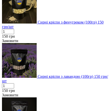
Сирні кріспи з фенугреком (100гр)
150
грн/шт
150
грн
Замовити
Сирні кріспи з лавандою (100гр)
150
грн/
шт
150
грн
Замовити