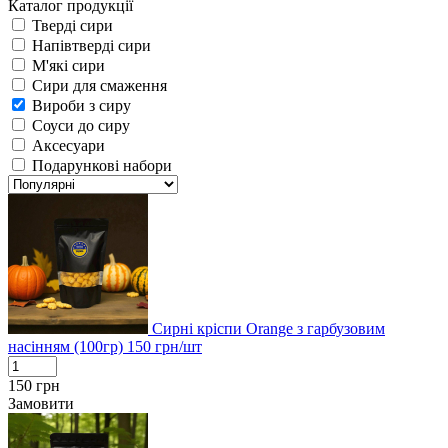
Каталог продукції
Тверді сири
Напівтверді сири
М'які сири
Сири для смаження
Вироби з сиру
Соуси до сиру
Аксесуари
Подарункові набори
Сирні кріспи Orange з гарбузовим
насінням (100гр)
150
грн/шт
150
грн
Замовити