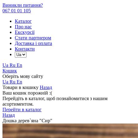
Виникли питання?
067 01 01 105
Каталог
Про нас
Екскурсії
Стати партнером
Доставка і оплата
Контакти
Ua
Ru
En
Кошик
Оберіть мову сайту
Ua
Ru
En
Товари в кошику
Назад
Ваш кошик порожній :(
Перейдіть в каталог, щоб познайомитися з нашим
асортиментом.
Перейти в каталог
Назад
Дошка дерев`яна "Сир"