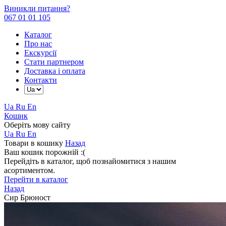
Виникли питання?
067 01 01 105
Каталог
Про нас
Екскурсії
Стати партнером
Доставка і оплата
Контакти
Ua
Ru
En
Кошик
Оберіть мову сайту
Ua
Ru
En
Товари в кошику
Назад
Ваш кошик порожній :(
Перейдіть в каталог, щоб познайомитися з нашим
асортиментом.
Перейти в каталог
Назад
Сир Брюност