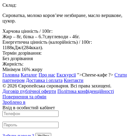
Склад:
Сироватка, молоко коров’яче незбиране, масло вершкове,
цукор.
Харчова цінність / 100г:
Жир – 8г, білка – 6.7г,вуглеводи - 46г.
Енергетична цінність (калорійність) / 100г:
1188кДж/(284ккал).
Термін дозрівання:
Без дозрівання
Жирність:
Мінімум 16% жиру
Головна
Каталог
Про нас
Екскурсії
">Cheese-кафе ?>
Стати
партнером
Доставка і оплата
Контакти
© 2026 Європейська сироварня. Всі права захищені.
Договір публічної оферти
Політика конфіденційності
Повернення та обмін
Зроблено в
Вхід в особистий кабінет
Забули пароль?