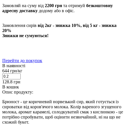
Замовляй на суму від
2200 грн
та отримуй
безкоштовну
адресну доставку
додому або в офіс.
Замовлення сирів
від 2кг - знижка 10%, від 5 кг - знижка
20%
Знижки не сумуються!
Перейти до покупок
В наявності
644
грн/кг
128.8
грн
В кошик
Опис продукту:
Брюност - це коричневий норвезький сир, який готується із
сироватки від коров'ячого молока. Колір вареного згущеного
молока, аромат карамелі, солодкуватий смак з кислинкою - це
потрібно спробувати, щоб оцінити незвичайний, ні на що не
схожий букет.