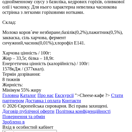
однойменному соусу з базиліка, кедрових горіхів, оливкової
олії і часнику. Для нього характерна невелика часникова
острінка з легкими горіховими нотками.
Склад:
Молоко коров´яче незбиране,базілік(0,2%),пажитник(0,5%),
закваска, сіль харчова, фермент
сичужний,часник(0,01%),хлорофіл Е141.
Харчова цінність / 100г:
Жир – 33,5г, білка – 18,9г.
Енергетична цінність (калорійність) / 100г:
1578кДж / (377ккал).
Термін дозрівання:
8 тижнів
Жирність:
Мінімум 55% жиру
Головна
Каталог
Про нас
Екскурсії
">Cheese-кафе ?>
Стати
партнером
Доставка і оплата
Контакти
© 2026 Європейська сироварня. Всі права захищені.
Договір публічної оферти
Політика конфіденційності
Повернення та обмін
Зроблено в
Вхід в особистий кабінет