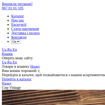
Виникли питання?
067 01 01 105
Каталог
Про нас
Екскурсії
Стати партнером
Доставка і оплата
Контакти
Ua
Ru
En
Кошик
Оберіть мову сайту
Ua
Ru
En
Товари в кошику
Назад
Ваш кошик порожній :(
Перейдіть в каталог, щоб познайомитися з нашим асортиментом
Перейти в каталог
Назад
Сир Vintage