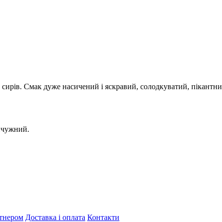
сирів. Смак дуже насичений і яскравий, солодкуватий, пікантний
сичужний.
тнером
Доставка і оплата
Контакти