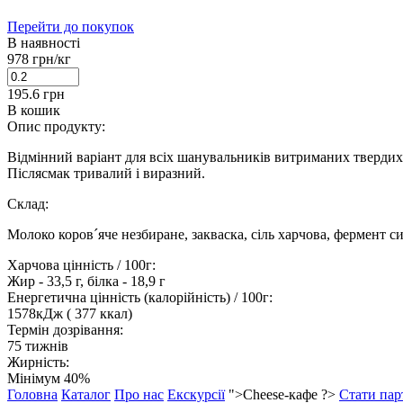
Перейти до покупок
В наявності
978
грн/кг
195.6
грн
В кошик
Опис продукту:
Відмінний варіант для всіх шанувальників витриманих твердих 
Післясмак тривалий і виразний.
Склад:
Молоко коров´яче незбиране, закваска, сіль харчова, фермент 
Харчова цінність / 100г:
Жир - 33,5 г, білка - 18,9 г
Енергетична цінність (калорійність) / 100г:
1578кДж ( 377 ккал)
Термін дозрівання:
75 тижнів
Жирність:
Мінімум 40%
Головна
Каталог
Про нас
Екскурсії
">Cheese-кафе ?>
Стати пар