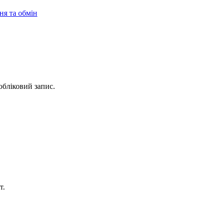
я та обмін
обліковий запис.
т.