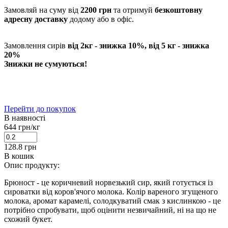
Замовляй на суму від
2200 грн
та отримуй
безкоштовну
адресну доставку
додому або в офіс.
Замовлення сирів
від 2кг - знижка 10%, від 5 кг - знижка
20%
Знижки не сумуються!
Перейти до покупок
В наявності
644
грн/кг
128.8
грн
В кошик
Опис продукту:
Брюност - це коричневий норвезький сир, який готується із
сироватки від коров'ячого молока. Колір вареного згущеного
молока, аромат карамелі, солодкуватий смак з кислинкою - це
потрібно спробувати, щоб оцінити незвичайний, ні на що не
схожий букет.