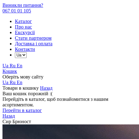
Виникли питання?
067 01 01 105
Каталог
Про нас
Екскурсії
Стати партнером
Доставка і оплата
Контакти
Ua
Ru
En
Кошик
Оберіть мову сайту
Ua
Ru
En
Товари в кошику
Назад
Ваш кошик порожній :(
Перейдіть в каталог, щоб познайомитися з нашим
асортиментом.
Перейти в каталог
Назад
Сир Брюност