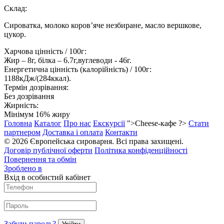
Склад:
Сироватка, молоко коров’яче незбиране, масло вершкове,
цукор.
Харчова цінність / 100г:
Жир – 8г, білка – 6.7г,вуглеводи - 46г.
Енергетична цінність (калорійність) / 100г:
1188кДж/(284ккал).
Термін дозрівання:
Без дозрівання
Жирність:
Мінімум 16% жиру
Головна
Каталог
Про нас
Екскурсії
">Cheese-кафе ?>
Стати
партнером
Доставка і оплата
Контакти
© 2026 Європейська сироварня. Всі права захищені.
Договір публічної оферти
Політика конфіденційності
Повернення та обмін
Зроблено в
Вхід в особистий кабінет
Забули пароль?