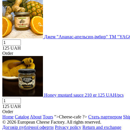
Джем "Ананас-апельсин-імбир" ТМ "YA
125
UAH
Order
Honey mustard sauce 210 gr
125
UAH/pcs
125
UAH
Order
Home
Catalog
About
Tours
">Cheese-cafe ?>
Стать партнером
Shi
© 2026 European Cheese Factory. All rights reserved.
Договір публічної оферти
Privacy policy
Return and exchange