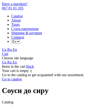
Have a question?
067 01 01 105
Catalog
About
Tours
Стать партнером
Shipping & payment
Contacts
Ua
Ru
En
Cart
Choose site language
Ua
Ru
En
Items in the cart
Back
Your cart is empty :(
Go to the catalog to get acquainted with our assortment.
Go to catalog
Соуси до сиру
Catalog