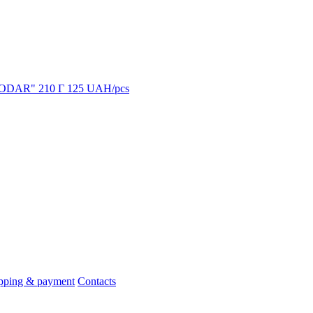
GODAR" 210 Г
125
UAH/pcs
pping & payment
Contacts