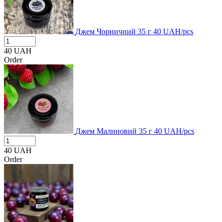
Джем Чорничний 35 г
40
UAH/pcs
40
UAH
Order
Джем Малиновий 35 г
40
UAH/pcs
40
UAH
Order