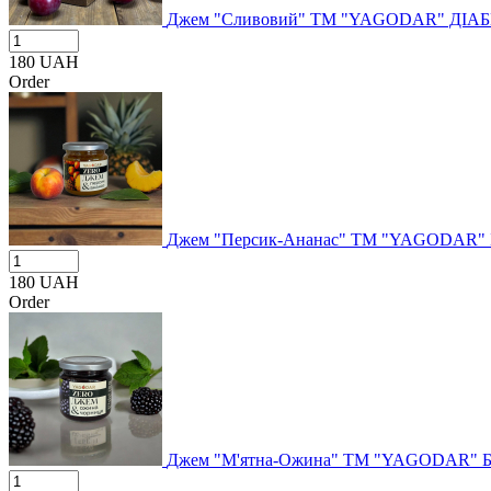
Джем "Сливовий" ТМ "YAGODAR" ДІА
180
UAH
Order
Джем "Персик-Ананас" ТМ "YAGODAR" 
180
UAH
Order
Джем "М'ятна-Ожина" ТМ "YAGODAR" 