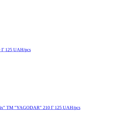
0 Г
125
UAH/pcs
оріх" ТМ "YAGODAR" 210 Г
125
UAH/pcs