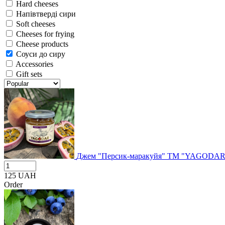
Hard cheeses
Напівтверді сири
Soft cheeses
Cheeses for frying
Cheese products
Соуси до сиру
Accessories
Gift sets
Джем "Персик-маракуйя" ТМ "YAGODAR
125
UAH
Order