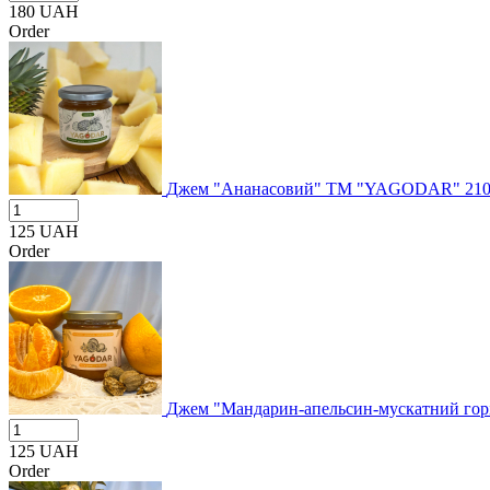
180
UAH
Order
Джем "Ананасовий" ТМ "YAGODAR" 21
125
UAH
Order
Джем "Мандарин-апельсин-мускатний г
125
UAH
Order