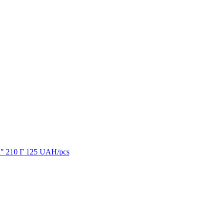
" 210 Г
125
UAH/pcs